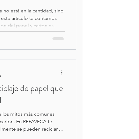
te no está en la cantidad, sino
n este artículo te contamos
ción del papel y cartón es
s resultados, reducir
 proceso sostenible.
a
ciclaje de papel que

de los mitos más comunes
y cartón. En REPAVECA te
lmente se pueden reciclar,
l es real y cómo