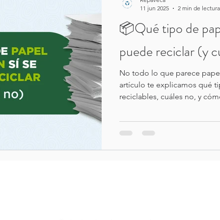
11 jun 2025
2 min de lectura
📦Qué tipo de pape
puede reciclar (y c
No todo lo que parece papel 
artículo te explicamos qué ti
reciclables, cuáles no, y có
para garantizar un proceso e