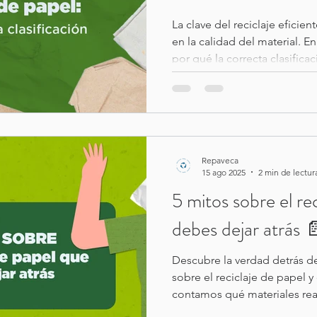
La clave del reciclaje eficien
en la calidad del material. E
por qué la correcta clasifica
esencial para obtener mejore
desperdicios y garantizar un
Repaveca
15 ago 2025
2 min de lectur
5 mitos sobre el re
debes dejar atrás 
Descubre la verdad detrás 
sobre el reciclaje de papel 
contamos qué materiales rea
por qué el impacto ambienta