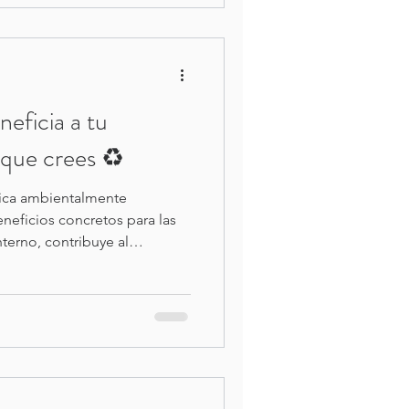
neficia a tu
que crees ♻️
tica ambientalmente
neficios concretos para las
terno, contribuye al
bientales, fortalece la
oyecta una imagen de marca
te contamos por qué vale la
 tu operación.