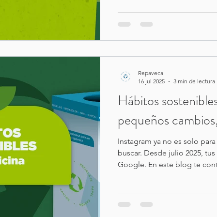
herramientas como nuestra Caj
proceso en empresas y ofici
Repaveca
16 jul 2025
3 min de lectura
Hábitos sostenibles
pequeños cambios,
Instagram ya no es solo para
buscar. Desde julio 2025, tu
Google. En este blog te co
tu perfil (sí, en serio), con t
personas encuentren tu marc
Instagram.