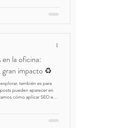
a de Reciclaje facilitan el
nas.
 en la oficina:
 gran impacto ♻️
 explorar, también es para
s posts pueden aparecer en
ntamos cómo aplicar SEO en
ips claros para que más
a, dentro y fuera de