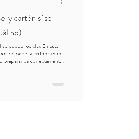
l y cartón sí se
uál no)
se puede reciclar. En este
pos de papel y cartón sí son
mo prepararlos correctamente
ficiente y responsable.