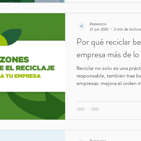
Repaveca
27 jun 2025
2 min de lectura
Por qué reciclar be
empresa más de lo 
Reciclar no solo es una prác
responsable, también trae be
empresas: mejora el orden in
cumplimiento de políticas am
cultura organizacional y pr
coherente. En este artículo 
pena integrar el reciclaje en
Repaveca