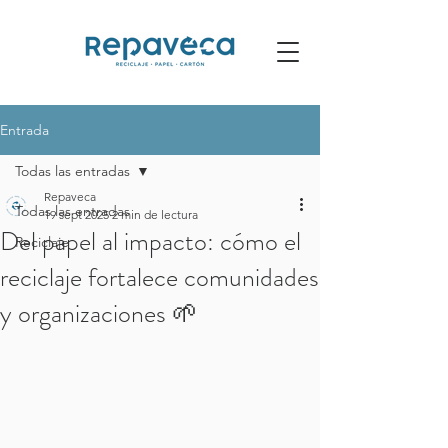
Entrada
Todas las entradas
Repaveca
Todas las entradas
19 sept 2025
2 min de lectura
Del papel al impacto: cómo el
Reciclaje
reciclaje fortalece comunidades
y organizaciones 🌱