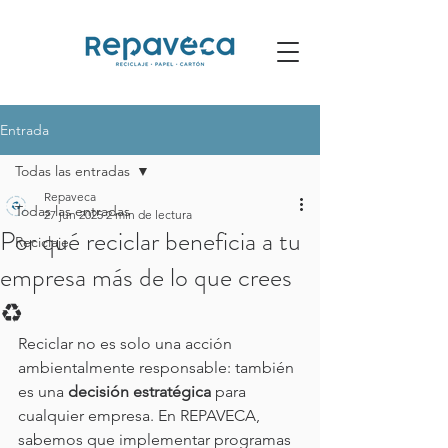
Entrada
Todas las entradas
Repaveca
Todas las entradas
27 jun 2025
2 min de lectura
Por qué reciclar beneficia a tu
Reciclaje
empresa más de lo que crees
♻️
Reciclar no es solo una acción 
ambientalmente responsable: también 
es una 
decisión estratégica
 para 
cualquier empresa. En REPAVECA, 
sabemos que implementar programas 