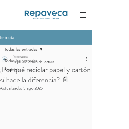
Entrada
Todas las entradas
Repaveca
Todas las entradas
31 jul 2025
2 min de lectura
¿Por qué reciclar papel y cartón
Reciclaje
sí hace la diferencia? 📄
Actualizado:
5 ago 2025